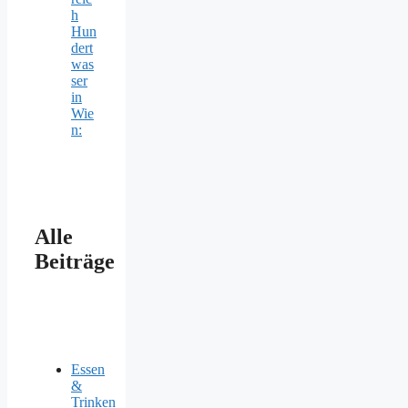
h
Hun
dert
was
ser
in
Wie
n:
Alle
Beiträge
Essen
&
Trinken