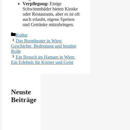
Verpflegung:
Einige
Schwimmbäder bieten Kioske
oder Restaurants, aber es ist oft
auch erlaubt, eigene Speisen
und Getränke mitzubringen.
Kategorien
Kultur
Das Burgtheater in Wien:
Geschichte, Bedeutung und heutige
Rolle
Ein Besuch im Hamam in Wien:
Ein Erlebnis für Körper und Geist
Neuste
Beiträge