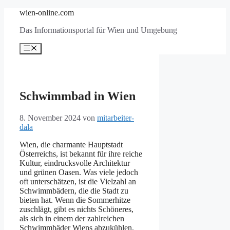
Zum
wien-online.com
Inhalt
Das Informationsportal für Wien und Umgebung
springen
Menü
Schwimmbad in Wien
8. November 2024
von
mitarbeiter-
dala
Wien, die charmante Hauptstadt
Österreichs, ist bekannt für ihre reiche
Kultur, eindrucksvolle Architektur
und grünen Oasen. Was viele jedoch
oft unterschätzen, ist die Vielzahl an
Schwimmbädern, die die Stadt zu
bieten hat. Wenn die Sommerhitze
zuschlägt, gibt es nichts Schöneres,
als sich in einem der zahlreichen
Schwimmbäder Wiens abzukühlen.